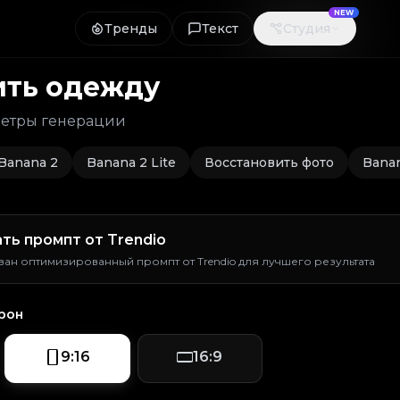
NEW
NEW
Тренды
Тренды
Текст
Текст
Студия
Студия
ть одежду
метры генерации
Banana 2
Banana 2 Lite
Восстановить фото
Bana
ть промпт от Trendio
ван оптимизированный промпт от Trendio для лучшего результата
рон
9:16
16:9