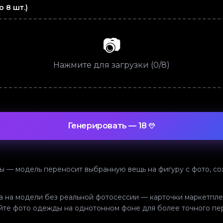
о 8 шт.)
📷
Нажмите для загрузки (0/8)
Генерировать
—
18
 — модель переносит выбранную вещь на фигуру с фото, сох
а на модели без реальной фотосессии — карточки маркетпле
йте фото одежды на однотонном фоне для более точного пер