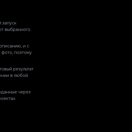
 запуск
 от выбранного
описанию, и с
 фото, поэтому
товый результат
шении в любой
зданные через
оектах.