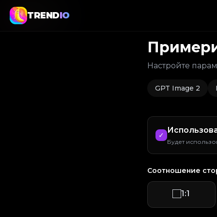
TREND
TREND
IO
IO
Примери
Настройте пара
GPT Image 2
Использова
✓
Будет использо
Соотношение сто
1:1