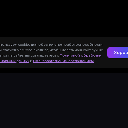
пользуем cookies для обеспечения работоспособности
 и статистического анализа, чтобы делать наш сайт лучше.
Хоро
аясь на сайте, вы соглашаетесь с
Политикой обработки
нальных данных
и
Пользовательским соглашением
.
ощь
Улучшение фото
Удаление фона
О сервисе
Конт
Канал
Бот
© 2026 TRENDIO AI · Агрегатор нейросетей